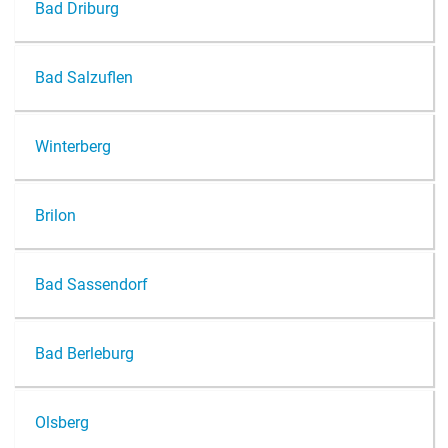
Bad Dri­burg
Bad Sal­zu­flen
Win­ter­berg
Bri­lon
Bad Sas­sen­dorf
Bad Ber­le­burg
Ols­berg