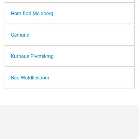
Horn-Bad Mein­berg
Ge­münd
Kur­haus Pivittskrug
Bad Wald­lies­born