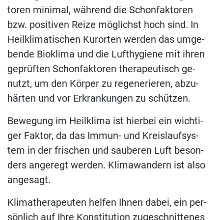
to­ren mi­ni­mal, wäh­rend die Schon­fak­to­ren
bzw. po­si­ti­ven Rei­ze mög­lichst hoch sind. In
Heil­kli­ma­ti­schen Kur­or­ten wer­den das um­ge­
ben­de Bio­kli­ma und die Luft­hy­gie­ne mit ih­ren
ge­prüf­ten Schon­fak­to­ren the­ra­peu­tisch ge­
nutzt, um den Kör­per zu re­ge­ne­rie­ren, ab­zu­
här­ten und vor Er­kran­kun­gen zu schützen.
Be­we­gung im Heil­kli­ma ist hier­bei ein wich­ti­
ger Fak­tor, da das Im­mun- und Kreis­lauf­sys­
tem in der fri­schen und sau­be­ren Luft be­son­
ders an­ge­regt wer­den. Kli­ma­wan­dern ist also
angesagt.
Kli­ma­the­ra­peu­ten hel­fen Ih­nen da­bei, ein per­
sön­lich auf Ihre Kon­sti­tu­ti­on zu­ge­schnit­te­nes