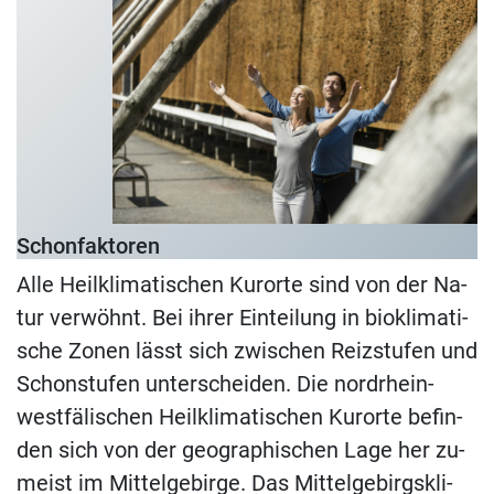
Schonfaktoren
Alle Heil­kli­ma­ti­schen Kur­or­te sind von der Na­
tur ver­wöhnt. Bei ih­rer Ein­tei­lung in bio­kli­ma­ti­
sche Zo­nen lässt sich zwi­schen Reiz­stu­fen und
Schon­stu­fen un­ter­schei­den. Die nord­rhein-
west­fä­li­schen Heil­kli­ma­ti­schen Kur­or­te be­fin­
den sich von der geo­gra­phi­schen Lage her zu­
meist im Mit­tel­ge­bir­ge.​ Das Mit­tel­ge­birgs­kli­