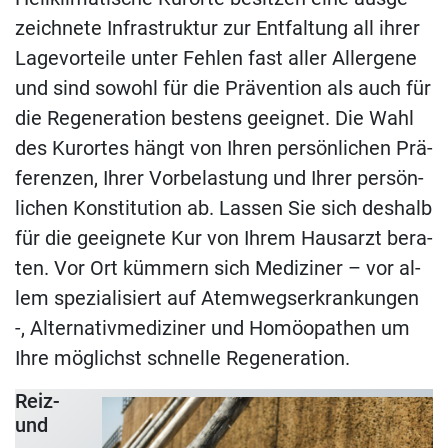
zeich­ne­te In­fra­struk­tur zur Ent­fal­tung all ih­rer
La­ge­vor­tei­le un­ter Feh­len fast al­ler All­er­ge­ne
und sind so­wohl für die Prä­ven­ti­on als auch für
die Re­ge­ne­ra­ti­on bes­tens ge­eig­net. Die Wahl
des Kur­or­tes hängt von Ih­ren per­sön­li­chen Prä­
fe­ren­zen, Ih­rer Vor­be­las­tung und Ih­rer per­sön­
li­chen Kon­sti­tu­ti­on ab. Las­sen Sie sich des­halb
für die ge­eig­ne­te Kur von Ih­rem Haus­arzt be­ra­
ten. Vor Ort küm­mern sich Me­di­zi­ner – vor al­
lem spe­zia­li­siert auf Atem­wegs­er­kran­kun­gen
-, Al­ter­na­tiv­me­di­zi­ner und Ho­möo­pa­then um
Ihre mög­lichst schnel­le Regeneration.
Reiz-
und