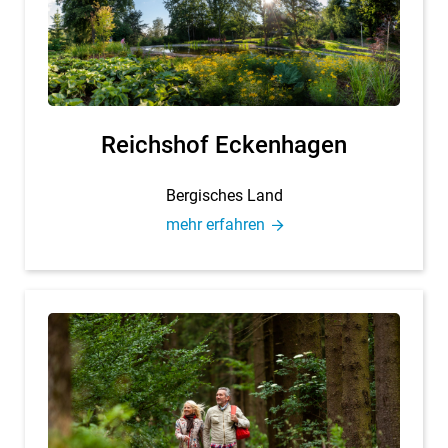
Reichs­hof Eckenhagen
Ber­gi­sches Land
mehr er­fah­ren