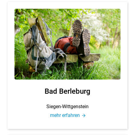
Bad Ber­le­burg
Sie­gen-Witt­gen­stein
mehr er­fah­ren