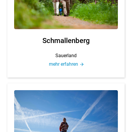
Schmal­len­berg
Sau­er­land
mehr er­fah­ren