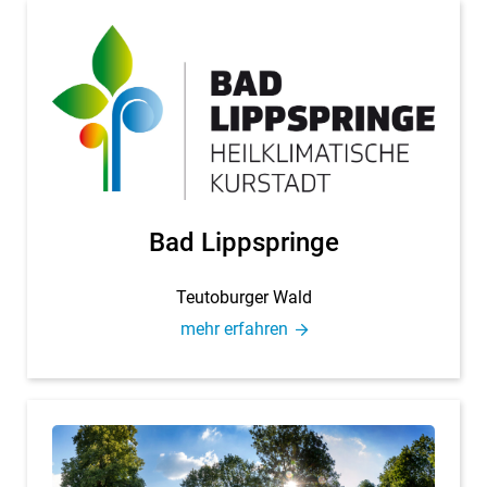
Bad Lipp­sprin­ge
Teu­to­bur­ger Wald
mehr er­fah­ren