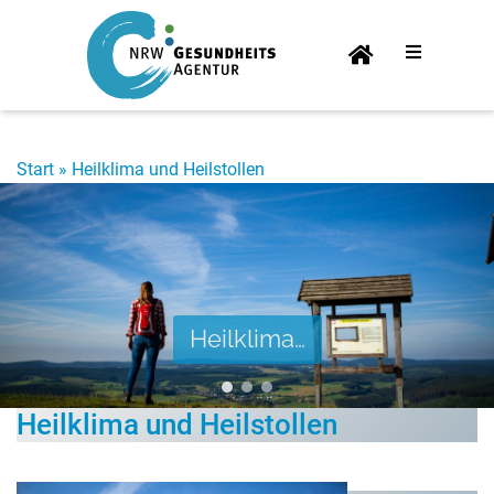
Start­
sei­te
Start
»
Heil­kli­ma und Heilstollen
Heil­kli­ma…
Heil­kli­ma und Heilstollen