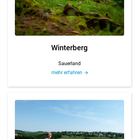
Win­ter­berg
Sau­er­land
mehr er­fah­ren