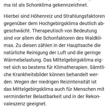
ma ist als Schon­kli­ma gekennzeichnet.
Hier­bei sind Hö­hen­reiz und Strah­lungs­fak­to­ren
ge­gen­über dem Hoch­ge­birgs­kli­ma deut­lich ab­
ge­schwächt. The­ra­peu­tisch von Be­deu­tung
sind vor al­lem die Schon­fak­to­ren des Wald­kli­
mas. Zu die­sen zäh­len in der Haupt­sa­che die
na­tür­li­che Rei­ni­gung der Luft und die ge­rin­ge
Wär­me­be­las­tung. Das Mit­tel­ge­birgs­kli­ma eig­
net sich so bes­tens für Kli­ma­the­ra­pien. Sämt­li­
che Krank­heits­bil­der kön­nen be­han­delt wer­
den. We­gen der nied­ri­gen Reiz­in­ten­si­tät ist
das Mit­tel­ge­birgs­kli­ma auch für Men­schen mit
ver­min­der­ter Be­last­bar­keit und in der Re­kon­
va­les­zenz geeignet.