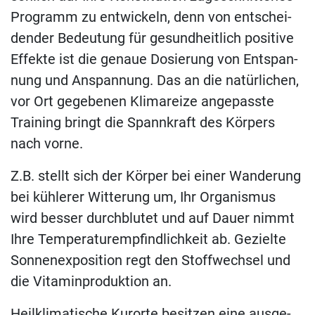
Pro­gramm zu ent­wi­ckeln, denn von ent­schei­
den­der Be­deu­tung für ge­sund­heit­lich po­si­ti­ve
Ef­fek­te ist die ge­naue Do­sie­rung von Ent­span­
nung und An­span­nung. Das an die na­tür­li­chen,
vor Ort ge­ge­be­nen Kli­ma­rei­ze an­ge­pass­te
Trai­ning bringt die Spann­kraft des Kör­pers
nach vorne.
Z.B. stellt sich der Kör­per bei ei­ner Wan­de­rung
bei küh­le­rer Wit­te­rung um, Ihr Or­ga­nis­mus
wird bes­ser durch­blu­tet und auf Dau­er nimmt
Ihre Tem­pe­ra­tur­emp­find­lich­keit ab. Ge­ziel­te
Son­nen­ex­po­si­ti­on regt den Stoff­wech­sel und
die Vit­amin­pro­duk­ti­on an.
Heil­kli­ma­ti­sche Kur­or­te be­sit­zen eine aus­ge­