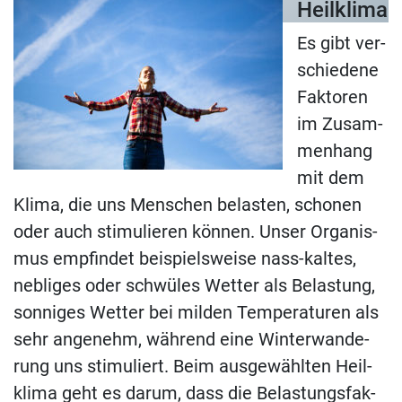
Heil­kli­ma
Es gibt ver­
schie­de­ne
Fak­to­ren
im Zu­sam­
men­hang
mit dem
Kli­ma, die uns Men­schen be­las­ten, scho­nen
oder auch sti­mu­lie­ren kön­nen. Un­ser Or­ga­nis­
mus emp­fin­det bei­spiels­wei­se nass-kal­tes,
neb­li­ges oder schwü­les Wet­ter als Be­las­tung,
son­ni­ges Wet­ter bei mil­den Tem­pe­ra­tu­ren als
sehr an­ge­nehm, wäh­rend eine Win­ter­wan­de­
rung uns sti­mu­liert. Beim aus­ge­wähl­ten Heil­
kli­ma geht es dar­um, dass die Be­las­tungs­fak­