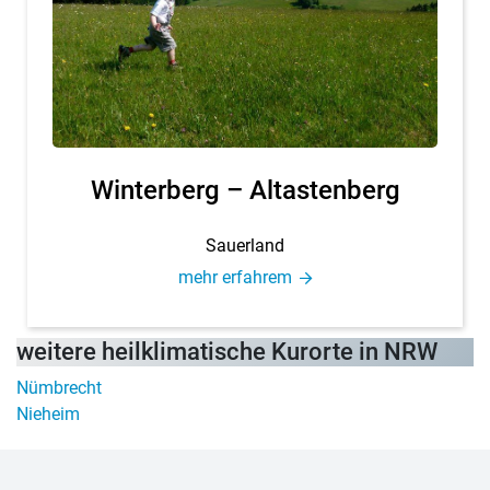
Win­ter­berg – Altastenberg
Sau­er­land
mehr er­fah­rem
wei­te­re heil­kli­ma­ti­sche Kur­or­te in NRW
Nüm­brecht
Nie­heim