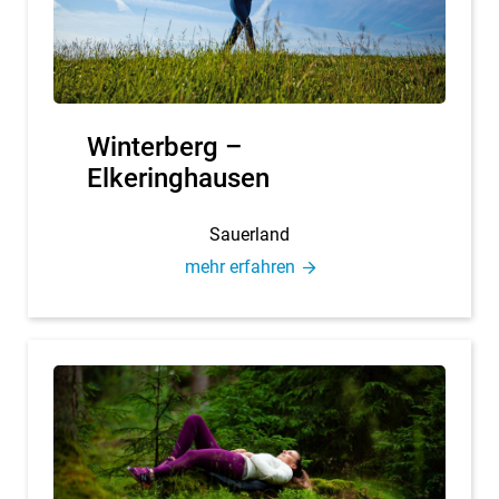
Win­ter­berg –
Elkeringhausen
Sau­er­land
mehr er­fah­ren