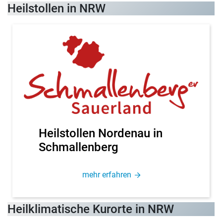
Heil­stol­len in NRW
Heil­stol­len Nor­den­au in
Schmallenberg
mehr er­fah­ren
Heil­kli­ma­ti­sche Kur­or­te in NRW