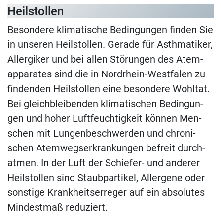
Heil­stol­len
Be­son­de­re kli­ma­ti­sche Be­din­gun­gen fin­den Sie
in un­se­ren Heil­stol­len. Ge­ra­de für Asth­ma­ti­ker,
All­er­gi­ker und bei al­len Stö­run­gen des Atem­
ap­pa­ra­tes sind die in Nord­rhein-West­fa­len zu
fin­den­den Heil­stol­len eine be­son­de­re Wohl­tat.
Bei gleich­blei­ben­den kli­ma­ti­schen Be­din­gun­
gen und ho­her Luft­feuch­tig­keit kön­nen Men­
schen mit Lun­gen­be­schwer­den und chro­ni­
schen Atem­wegs­er­kran­kun­gen be­freit durch­
at­men. In der Luft der Schie­fer- und an­de­rer
Heil­stol­len sind Staub­par­ti­kel, All­er­ge­ne oder
sons­ti­ge Krank­heits­er­re­ger auf ein ab­so­lu­tes
Min­dest­maß reduziert.