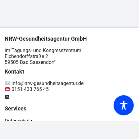
NRW-Gesundheitsagentur GmbH
im Tagungs- und Kongresszentrum
Eichendorffstraße 2
59505 Bad Sassendorf
Kontakt
info@nrw-gesundheitsagentur.de
0151 433 765 45
LinkedIn
Services
Da­ten­schutz
Im­pres­sum
Bar­rie­re­frei­heit