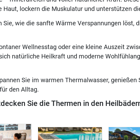
e Haut, lo­ckern die Mus­ku­la­tur und un­ter­stüt­zen di
 Sie, wie die sanf­te Wär­me Ver­span­nun­gen löst, d
spon­ta­ner Well­ness­tag oder eine klei­ne Aus­zeit z
sich na­tür­li­che Heil­kraft und mo­der­ne Wohl­fühl­an­
pan­nen Sie im war­men Ther­mal­was­ser, ge­nie­ßen Si
 für den Alltag.
t­de­cken Sie die Ther­men in den Heil­bä­de