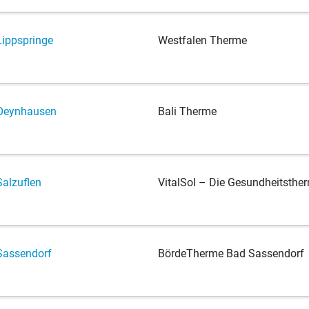
ipp­sprin­ge
West­fa­len Therme
eyn­hau­sen
Bali Ther­me
al­zu­flen
Vi­tal­Sol – Die Gesundheitsthe
as­sen­dorf
Bör­de­Ther­me Bad Sassendorf