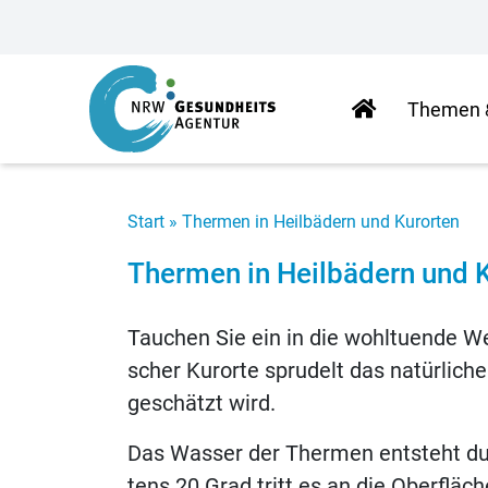
Start­
The­men
sei­te
Start
»
Ther­men in Heil­bä­dern und Kurorten
Ther­men in Heil­bä­dern und 
Tau­chen Sie ein in die wohl­tu­en­de Welt
scher Kur­or­te spru­delt das na­tür­li­c
ge­schätzt wird.
Das Was­ser der Ther­men ent­steht durch
tens 20 Grad tritt es an die Ober­flä­che –