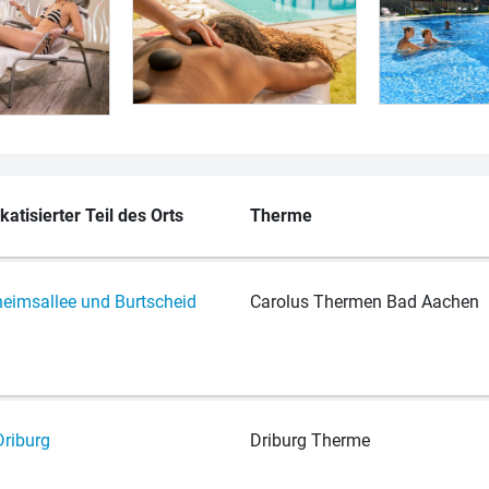
katisierter Teil des Orts
Therme
eim­s­al­lee und Burtscheid
Ca­ro­lus Ther­men Bad Aachen
ri­burg
Dri­burg Therme