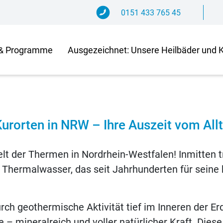
0151 433 765 45
Programme
Aus­ge­zeich­net: Un­se­re Heil­bä­der und 
&
Kur­or­ten in NRW – Ihre Aus­zeit vom All
 der Ther­men in Nord­rhein-West­fa­len! In­mit­ten tra­di
he Ther­mal­was­ser, das seit Jahr­hun­der­ten für sei­n
 geo­ther­mi­sche Ak­ti­vi­tät tief im In­ne­ren der Er
 mi­ne­ral­reich und vol­ler na­tür­li­cher Kraft. Die­se 