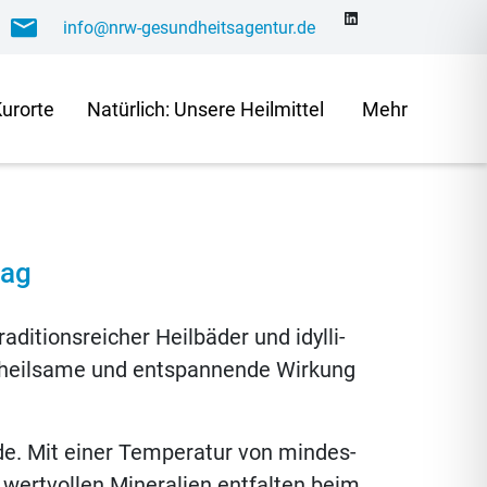
info@nrw-gesundheitsagentur.de
LinkedIn
Kurorte
Na­tür­lich: Un­se­re Heilmittel
Mehr
tag
­ti­ons­rei­cher Heil­bä­der und idyl­li­
e heil­sa­me und ent­span­nen­de Wir­kung
de. Mit ei­ner Tem­pe­ra­tur von min­des­
wert­vol­len Mi­ne­ra­li­en ent­fal­ten beim