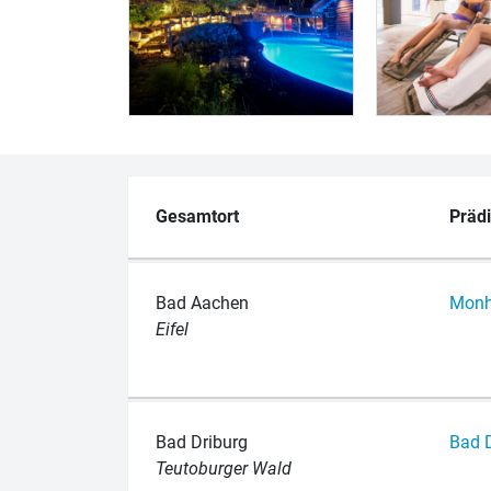
Gesamtort
Prädi
Bad Aachen
Mon­h
Eifel
Bad Driburg
Bad D
Teutoburger Wald