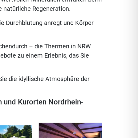
e na­tür­li­che Regeneration.
ie Durch­blu­tung an­regt und Kör­per
wi­schen­durch – die Ther­men in NRW
ge­bo­te zu ei­nem Er­leb­nis, das Sie
e die idyl­li­sche At­mo­sphä­re der
rn und Kur­or­ten Nordrhein-