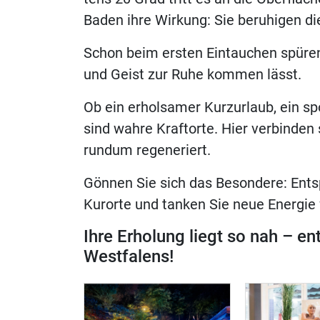
Ba­den ihre Wir­kung: Sie be­ru­hi­gen di
Schon beim ers­ten Ein­tau­chen spü­ren
und Geist zur Ruhe kom­men lässt.
Ob ein er­hol­sa­mer Kurz­ur­laub, ein 
sind wah­re Kraft­or­te. Hier ver­bin­den 
rund­um regeneriert.
Gön­nen Sie sich das Be­son­de­re: Ent­s
Kur­or­te und tan­ken Sie neue En­er­gie
Ihre Er­ho­lung liegt so nah – en
Westfalens!