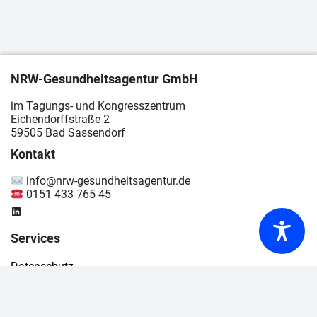
NRW-Gesundheitsagentur GmbH
im Tagungs- und Kongresszentrum
Eichendorffstraße 2
59505 Bad Sassendorf
Kontakt
info@nrw-gesundheitsagentur.de
0151 433 765 45
LinkedIn
Services
Da­ten­schutz
Im­pres­sum
Bar­rie­re­frei­heit