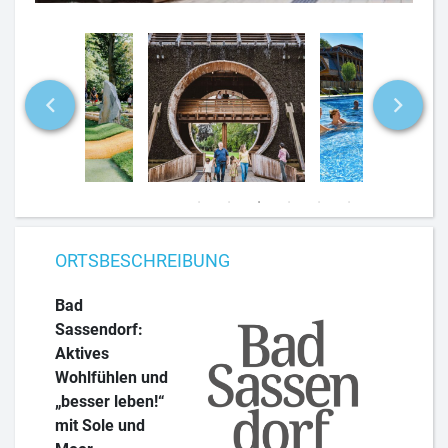
ORTSBESCHREIBUNG
Bad
Sassendorf:
Aktives
Wohlfühlen und
„besser leben!“
mit Sole und