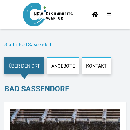
Start­
sei­te
Start
»
Bad Sas­sen­dorf
ÜBER DEN ORT
ANGEBOTE
KONTAKT
BAD SAS­SEN­DORF