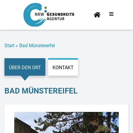
Start­
sei­te
Start
»
Bad Müns­ter­ei­fel
ÜBER DEN ORT
KONTAKT
BAD MÜNS­TER­EI­FEL