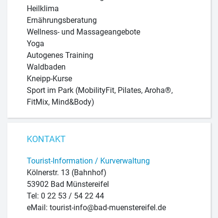
Heilklima
Ernährungsberatung
Wellness- und Massageangebote
Yoga
Autogenes Training
Waldbaden
Kneipp-Kurse
Sport im Park (MobilityFit, Pilates, Aroha®,
FitMix, Mind&Body)
KONTAKT
Tourist-Information / Kurverwaltung
Kölnerstr. 13 (Bahnhof)
53902 Bad Münstereifel
Tel: 0 22 53 / 54 22 44
eMail: tourist-info@bad-muenstereifel.de