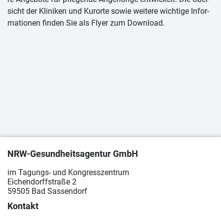
sicht der Kli­ni­ken und Kur­or­te so­wie wei­te­re wich­ti­ge In­for­
ma­tio­nen fin­den Sie als Fly­er zum Download.
NRW-Gesundheitsagentur GmbH
im Tagungs- und Kongresszentrum
Eichendorffstraße 2
59505 Bad Sassendorf
Kontakt