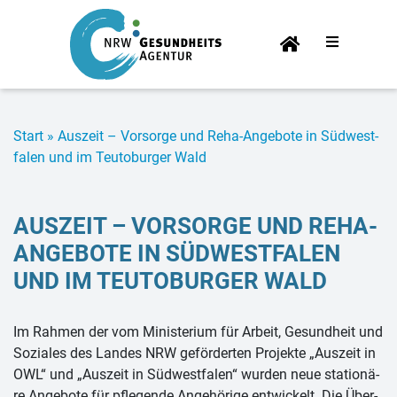
Start­
sei­te
Start
»
Aus­zeit – Vor­sor­ge und Reha-An­ge­bo­te in Süd­west­
fa­len und im Teu­to­bur­ger Wald
AUS­ZEIT – VOR­SOR­GE UND REHA-
AN­GE­BO­TE IN SÜD­WEST­FA­LEN
UND IM TEU­TO­BUR­GER WALD
Im Rah­men der vom Mi­nis­te­ri­um für Ar­beit, Ge­sund­heit und
So­zia­les des Lan­des NRW ge­för­der­ten Pro­jek­te „Aus­zeit in
OWL“ und „Aus­zeit in Süd­west­fa­len“ wur­den neue sta­tio­nä­
re An­ge­bo­te für pfle­gen­de An­ge­hö­ri­ge ent­wi­ckelt. Die Über­