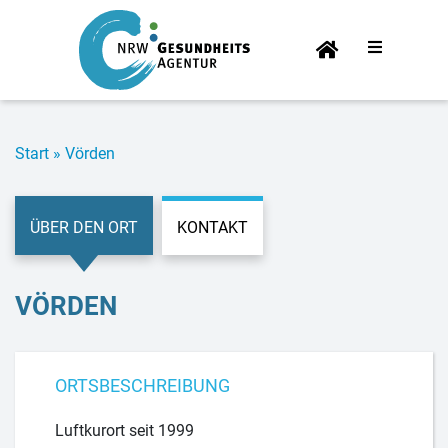
Start­
sei­te
Start
»
Vör­den
ÜBER DEN ORT
KONTAKT
VÖR­DEN
ORTSBESCHREIBUNG
Luftkurort seit 1999