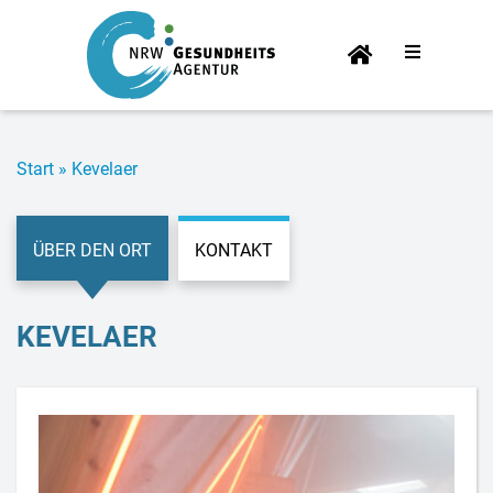
Start­
sei­te
Start
»
Ke­ve­laer
ÜBER DEN ORT
KONTAKT
KE­VE­LAER