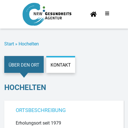
Start­
sei­te
Start
»
Hoch­el­ten
ÜBER DEN ORT
KONTAKT
HOCH­EL­TEN
ORTSBESCHREIBUNG
Erholungsort seit 1979