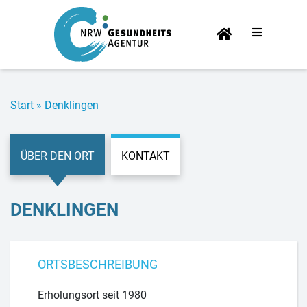
Start­
sei­te
Start
»
Denk­lin­gen
ÜBER DEN ORT
KONTAKT
DENK­LIN­GEN
ORTSBESCHREIBUNG
Erholungsort seit 1980