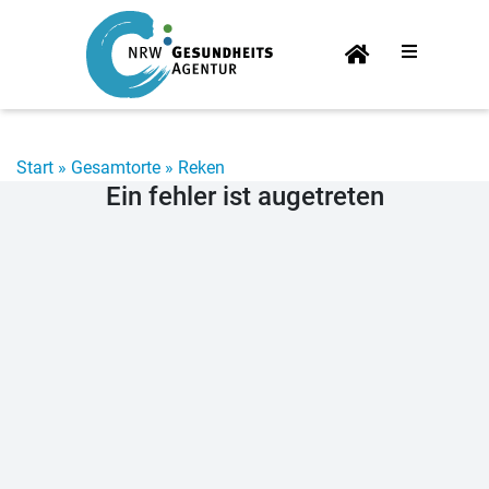
Start­
sei­te
Start
»
Gesamtorte
»
Reken
Ein fehler ist augetreten