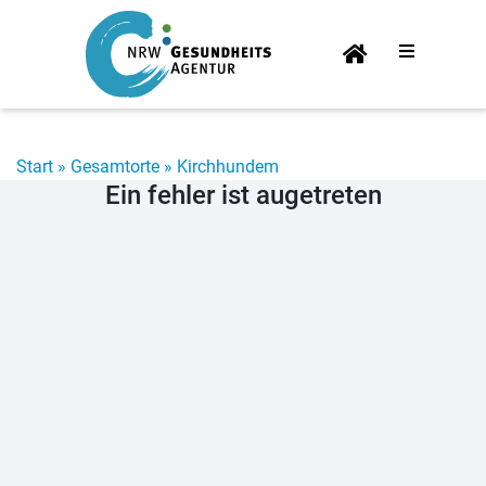
Start­
sei­te
Start
»
Gesamtorte
»
Kirchhundem
Ein fehler ist augetreten