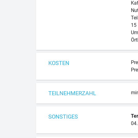
Ka
Nut
Tei
15 
Umf
Ört
Pre
KOSTEN
Pre
min
TEILNEHMERZAHL
Te
SONSTIGES
04.