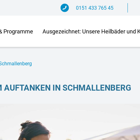
0151 433 765 45
Programme
Aus­ge­zeich­net: Un­se­re Heil­bä­der und 
&
n Schmallenberg
M AUF­TAN­KEN IN SCHMALLENBERG