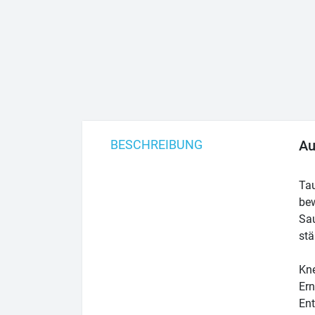
BESCHREIBUNG
Au
Tau
bew
Sau
stä
Kne
Ern
Ent