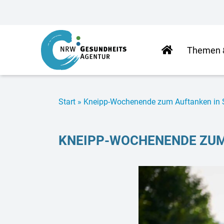
Start­
The­men
sei­te
Start
»
Kneipp-Wo­chen­en­de zum Auf­tan­ken i
KNEIPP-WO­CHEN­EN­DE ZU