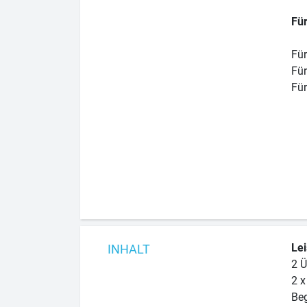
Für
Für
Für
Für
Le
INHALT
2 Ü
2 x
Beg