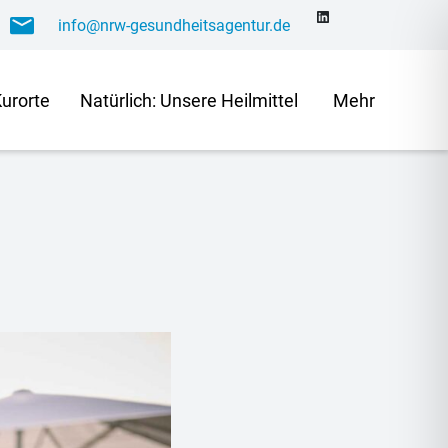
info@nrw-gesundheitsagentur.de
LinkedIn
Kurorte
Na­tür­lich: Un­se­re Heilmittel
Mehr